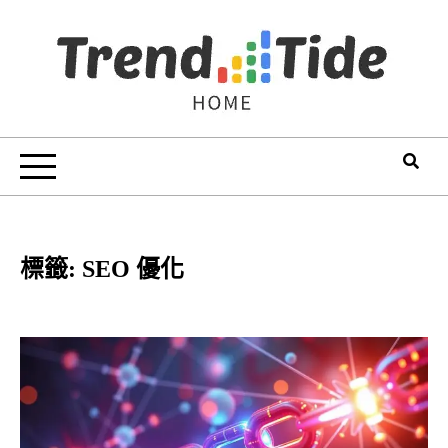
Skip
to
content
Trend Tide
標籤:
SEO 優化