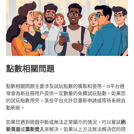
點數相關問題
點數相關問題主要涉及試玩點數的獲取和使用。t9平台通
常會為新註冊用戶提供一定數量的免費試玩點數。如果您
的試玩點數用完，某些平台允許您重新申請或等待系統自
動刷新。
如果您遇到遊戲中斷或無法正常顯示的情況，可以嘗試
刷
新頁面
或
重新登入
來解決。如果以上方法無法解決您的問