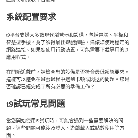
系統配置要求
t9平台支援大多數現代瀏覽器和設備，包括電腦、平板和
智慧型手機。為了獲得最佳遊戲體驗，建議您使用穩定的
網路連接。如果您使用行動裝置，可能需要下載專用的t9
應用程式。
在開始遊戲前，請檢查您的設備是否符合最低系統要求。
這樣可以避免在遊戲過程中遇到卡頓或閃退的問題。您是
否確認已經完成了所有必要的準備工作？
t9試玩常見問題
當您開始使用t9試玩時，可能會遇到一些需要解決的問
題。這些問題可能涉及登入、遊戲載入或點數使用等方
面。