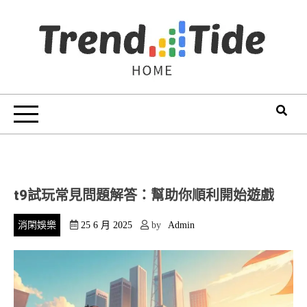
Skip
to
content
Trend Tide
t9試玩常見問題解答：幫助你順利開始遊戲
消閑娛樂
25 6 月 2025
by
Admin