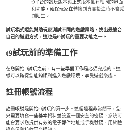
t9平台的試玩版本與正式版本擁有相同的界面
和功能，確保玩家在轉換到真實投注時不會感
到陌生。
試玩模式還能幫助玩家測試不同的遊戲策略，找出最適合
自己的遊戲方式，這也是t9試玩的重要功能之一。
t9試玩前的準備工作
在您開始t9試玩之前，有一些
準備工作
是必須完成的。這
樣可以確保您能夠順利進入遊戲環境，享受遊戲樂趣。
註冊帳號流程
註冊帳號是開始t9試玩的第一步。這個過程非常簡單，您
只需要填寫一些基本資料並設置一個安全的密碼。系統可
能會要求您提供有效的電子郵件地址或手機號碼，用於驗
證身份和接收平台通知。