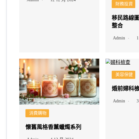
財務投資
移民路線
整合
Admin
1
美容保健
婚前婦科
Admin
3
消費購物
懷舊風格香薰蠟燭系列