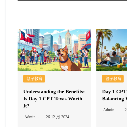
親子教育
親子教育
Understanding the Benefits:
Day 1 CPT 
Is Day 1 CPT Texas Worth
Balancing 
It?
Admin
2
Admin
26 12 月 2024