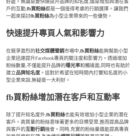
好處。無論是要快速提升品牌的知名度,還是增加與潛在客
戶的互動,
fb買粉絲
都是一個值得考慮的行銷選擇。讓我們
一起來探討
fb買粉絲
為小型企業帶來的一些優勢。
快速提升專頁人氣和影響力
在競爭激烈的
社交媒體營銷
市場中,
fb買粉絲
能夠幫助小型
企業迅速提升Facebook專頁的關注度和影響力。透過增加
粉絲數量,不僅能提升品牌的
曝光率
和觸達面,同時也有助於
建立
品牌知名度
。這對於希望在短時間內打響知名度的小
型企業來說,無疑是一大利好。
fb買粉絲增加潛在客戶和互動率
除了提升知名度外,
fb買粉絲
也能有效增加小型企業的潛在
客戶。高質量的粉絲意味著更多的目標受眾,進而提高品牌
與客戶的
互動行銷
機會。同時,充實的粉絲量還能提高專頁