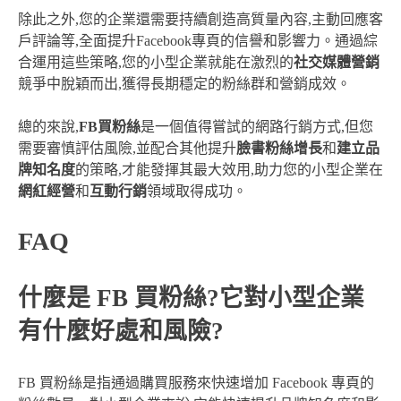
除此之外,您的企業還需要持續創造高質量內容,主動回應客
戶評論等,全面提升Facebook專頁的信譽和影響力。通過綜
合運用這些策略,您的小型企業就能在激烈的
社交媒體營銷
競爭中脫穎而出,獲得長期穩定的粉絲群和營銷成效。
總的來說,
FB買粉絲
是一個值得嘗試的網路行銷方式,但您
需要審慎評估風險,並配合其他提升
臉書粉絲增長
和
建立品
牌知名度
的策略,才能發揮其最大效用,助力您的小型企業在
網紅經營
和
互動行銷
領域取得成功。
FAQ
什麼是 FB 買粉絲?它對小型企業
有什麼好處和風險?
FB 買粉絲是指通過購買服務來快速增加 Facebook 專頁的