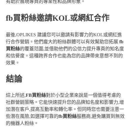
有助於展現專頁的專業性和品牌形象。
fb買粉絲邀請KOL或網紅合作
最後,OPLIKES 建議您可以邀請有影響力的KOL或網紅進
行合作營銷。他們龐大的粉絲群體可以有效幫助您拓展
fb
買粉絲
的覆蓋范圍,並借助他們的公信力提升專頁的知名度
和信譽度。這種跨界合作也能為您的品牌帶來意想不到的
效果。
結論
綜上所述,
FB買粉絲
對於小型企業來說是一個值得考慮的
社群營銷策略。它能快速提升您的品牌知名度和影響力,增
加潛在客戶,提高互動率和轉化率。但同時您也需要注意一
些潛在風險,如選擇可靠的
fb買粉絲
服務商,避免購買到無效
的機器人粉絲。