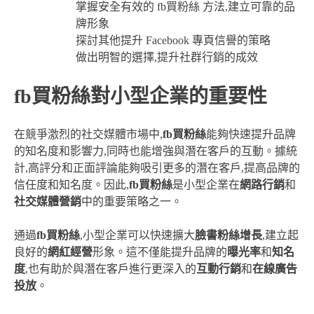
掌握安全有效的 fb買粉絲 方法,建立可靠的品
牌形象
探討其他提升 Facebook 專頁信譽的策略
做出明智的選擇,提升社群行銷的成效
fb買粉絲對小型企業的重要性
在競爭激烈的社交媒體市場中,
fb買粉絲
能夠快速提升品牌
的知名度和影響力,同時也能增強與潛在客戶的互動。據統
計,高評分和正面評論能夠吸引更多的潛在客戶,提高品牌的
信任度和知名度。因此,
fb買粉絲
是小型企業在
網路行銷
和
社交媒體營銷
中的重要策略之一。
通過
fb買粉絲
,小型企業可以快速擴大
臉書粉絲增長
,建立起
良好的
網紅經營
形象。這不僅能提升品牌的
曝光率
和
知名
度
,也有助於與潛在客戶進行更深入的
互動行銷
和
在線廣告
投放
。