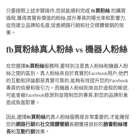
只要按照上述步驟操作,您就能順利完成
fb買粉絲
的購買
過程,獲得真實有價值的粉絲,提升專頁的曝光率和影響力,
從而建立品牌知名度,促進網路行銷和社交媒體營銷的效
果。
fb買粉絲真人粉絲 vs 機器人粉絲
在您選擇
fb買粉絲
服務時,要特別注意真人粉絲和機器人粉
絲之間的區別。真人粉絲來自於真實的Facebook用戶,他們
的互動和評論都是真實可靠的,能夠有效提升您的Facebook
專頁的信譽和吸引力。而機器人粉絲則來自於虛假的帳號,
可能會被Facebook檢測到並限制您的專頁,對您的品牌形象
造成負面影響。
因此,選擇
fb買粉絲
的真人粉絲服務是非常重要的,才能確保
您的
網路行銷
和
社交媒體營銷
長期獲得良好的
臉書粉絲增
長
和
互動行銷
效果。