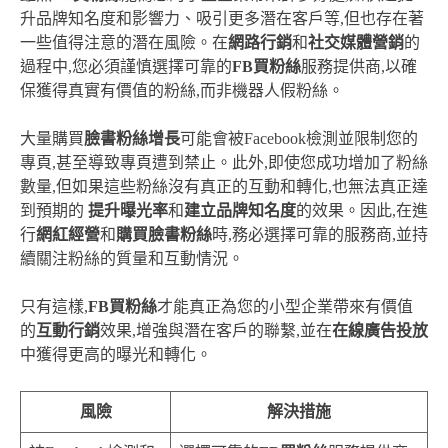
升品牌知名度和影響力、吸引更多潛在客戶等,但也存在著
一些值得注意的潛在風險。在
網路行銷
和
社交媒體營銷
的
過程中,您必須謹慎選擇可靠的
FB買粉絲
服務提供商,以確
保獲得真實有價值的粉絲,而非機器人假粉絲。
大量購買
臉書粉絲增長
可能會被Facebook檢測並限制您的
專頁,甚至導致專頁遭到禁止。此外,即使您成功增加了粉絲
數量,但如果這些粉絲沒有真正的互動和轉化,也無法真正達
到預期的
提升曝光率
和
建立品牌知名度
的效果。因此,在進
行
網紅經營
和
購買臉書粉絲
時,務必選擇可靠的服務商,並持
續關注粉絲的質量和互動情況。
只有這樣,
FB買粉絲
才能真正為您的小型企業帶來有價值
的
互動行銷
效果,增強與潛在客戶的聯繫,並在
在線廣告投放
中獲得更高的曝光和轉化。
風險
解決措施