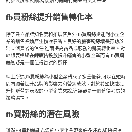
的參與度和反饋,為後續的
網路行銷
策略奠定基礎。
fb買粉絲提升銷售轉化率
除了建立品牌知名度和拓展客戶外,
fb買粉絲
還能對小型企
業的銷售業績產生積極影響。良好的
臉書粉絲增長
有助於
建立消費者的信任,進而提高商品或服務的購買轉化率。對
於想要透過
在線廣告投放
提升銷售的小型企業而言,
fb買粉
絲
無疑是一個值得嘗試的選擇。
綜上所述,
fb買粉絲
為小型企業帶來了多重優勢,可以在短時
間內顯著提升品牌的影響力和營銷成效。對於希望快速提
升社群營銷表現的小型企業來說,這無疑是一個值得考慮的
策略選擇。
fb買粉絲的潛在風險
雖然
FB買粉絲
能為您的小型企業帶來許多好處,如快速提