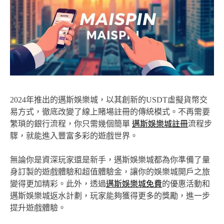
2024年推出的邁斯娛樂城，以其創新的USDT虛擬貨幣交
易方式，徹底改變了線上賭場註冊的傳統模式。不再需要
繁瑣的銀行流程，你只需幾個簡單
邁斯娛樂城註冊
流程步
驟，就能進入豐富多彩的遊戲世界。
無論你是資深玩家還是新手，邁斯娛樂城都為你準備了量
身訂製的遊戲體驗和超值體驗金，讓你的娛樂城開戶之旅
變得更加精彩。此外，透過
邁斯娛樂城免費
的優惠活動和
邁斯娛樂城返水計劃，玩家能夠獲得更多的獎勵，進一步
提升遊戲體驗。