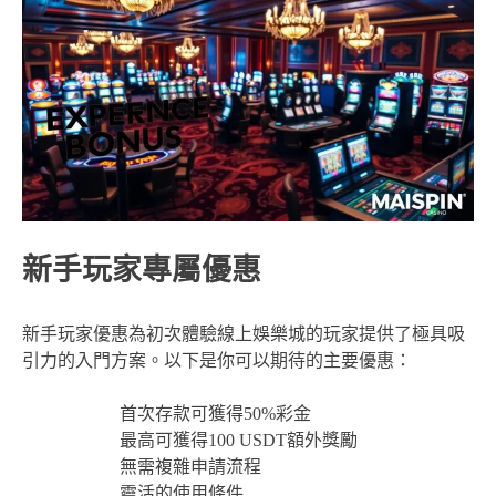
新手玩家專屬優惠
新手玩家優惠為初次體驗線上娛樂城的玩家提供了極具吸
引力的入門方案。以下是你可以期待的主要優惠：
首次存款可獲得50%彩金
最高可獲得100 USDT額外獎勵
無需複雜申請流程
靈活的使用條件