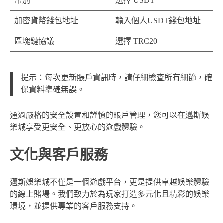
幣別
選擇 USDT
加密貨幣錢包地址
輸入個人USDT錢包地址
區塊鏈協議
選擇 TRC20
提示：每次更新賬戶資訊時，請仔細檢查所有細節，確
保資料準確無誤。
通過嚴格的安全設置和謹慎的賬戶管理，您可以在邁斯娛
樂城享受更安全、更放心的遊戲體驗。
文化與客戶服務
邁斯娛樂城不僅是一個遊戲平台，更是提供卓越娛樂體驗
的線上賭場。我們致力於為玩家打造多元化且精彩的娛樂
環境，並提供專業的客戶服務支持。