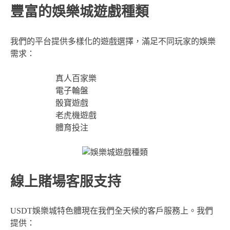
豐富的娛樂城遊戲種類
我們的平台提供多樣化的遊戲選擇，滿足不同玩家的娛樂
需求：
真人百家樂
電子輪盤
骰寶遊戲
老虎機遊戲
體育投注
線上賭場客服支持
USDT娛樂城特色體現在我們全天候的客戶服務上。我們
提供：