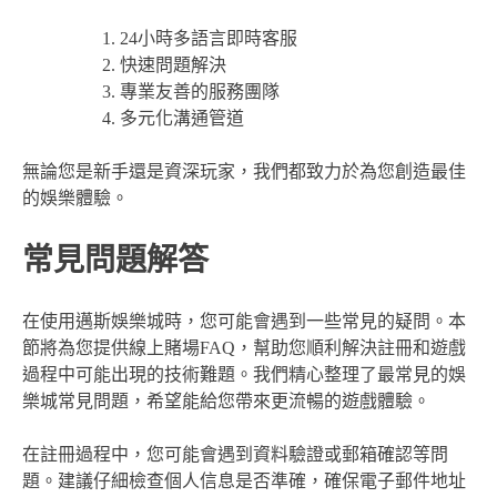
24小時多語言即時客服
快速問題解決
專業友善的服務團隊
多元化溝通管道
無論您是新手還是資深玩家，我們都致力於為您創造最佳
的娛樂體驗。
常見問題解答
在使用邁斯娛樂城時，您可能會遇到一些常見的疑問。本
節將為您提供線上賭場FAQ，幫助您順利解決註冊和遊戲
過程中可能出現的技術難題。我們精心整理了最常見的娛
樂城常見問題，希望能給您帶來更流暢的遊戲體驗。
在註冊過程中，您可能會遇到資料驗證或郵箱確認等問
題。建議仔細檢查個人信息是否準確，確保電子郵件地址