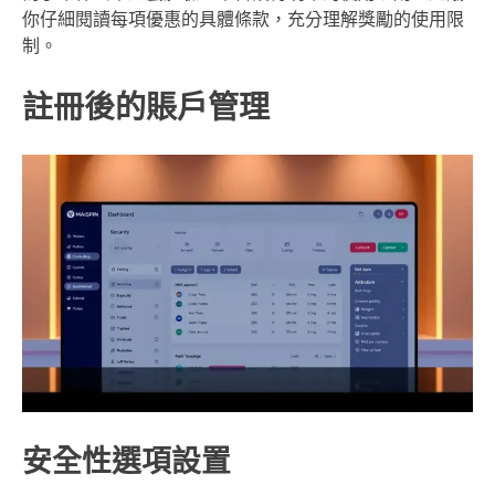
你仔細閱讀每項優惠的具體條款，充分理解獎勵的使用限
制。
註冊後的賬戶管理
安全性選項設置