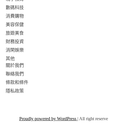
數碼科技
消費購物
美容保健
旅遊美食
財務投資
消閑娛樂
其他
關於我們
聯絡我們
條款和條件
隱私政策
Proudly powered by WordPress
|
All right reserve