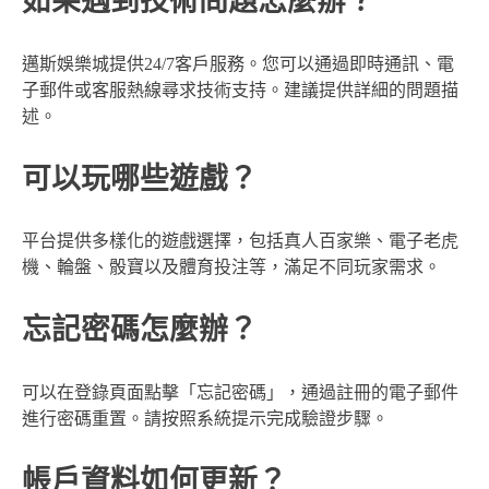
如果遇到技術問題怎麼辦？
邁斯娛樂城提供24/7客戶服務。您可以通過即時通訊、電
子郵件或客服熱線尋求技術支持。建議提供詳細的問題描
述。
可以玩哪些遊戲？
平台提供多樣化的遊戲選擇，包括真人百家樂、電子老虎
機、輪盤、骰寶以及體育投注等，滿足不同玩家需求。
忘記密碼怎麼辦？
可以在登錄頁面點擊「忘記密碼」，通過註冊的電子郵件
進行密碼重置。請按照系統提示完成驗證步驟。
帳戶資料如何更新？