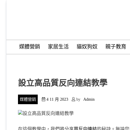
Skip
to
content
Trend Tide
媒體營銷
家居生活
貓奴狗奴
親子教育
設立高品質反向連結教學
媒體營銷
4 11 月 2023
by
Admin
在這個教學中，我們將分享
買反向連結
的秘訣。無論您