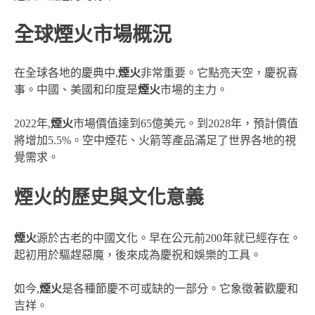
全球煙火市場概況
在全球各地的慶典中,
煙火
非常重要。它點亮天空，慶祝喜
事。中國、美國和印度是
煙火
市場的主力。
2022年,
煙火
市場價值達到65億美元。到2028年，預計價值
將增加5.5%。空中煙花、火箭等產品滿足了世界各地的視
覺需求。
煙火的歷史與文化意義
煙火
源於古老的中國文化。早在公元前200年就已經存在。
起初用於驅趕惡魔，後來成為慶祝和娛樂的工具。
如今,
煙火
是各種節慶不可或缺的一部分。它象徵著歡慶和
吉祥。