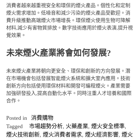
消費者越來越重視安全和環保的煙火產品。個性化和定制
煙火需求增加。低噪音和減少污染的煙火產品受歡迎。消
費升級推動高端煙火市場增長。環保煙火使用生物可降解
材料,減少有害物質排放。數字技術應用於煙火表演,提升視
覺效果。
未來煙火產業將會如何發展?
未來煙火產業將朝向更安全、環保和創新的方向發展。潛
在市場機會包括發展智能煙火系統和擴大室內應用。技術
創新方向包括使用環保材料和開發可編程煙火。產業需要
加強研發投入,提高自動化水平。同時注重人才培養和國際
合作。
Posted in
消費購物
Tagged
市場趨勢分析
,
火藥產業
,
煙火安全標準
,
煙火技術創新
,
煙火消費者需求
,
煙火經濟影響
,
煙火