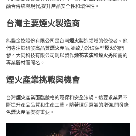
融合傳統與現代,提升產品安全性和環保性。
台灣主要煙火製造商
熊貓金控股份有限公司是台灣
煙火
製造領域的佼佼者。他
們專注於研發高品質
煙火
產品,並致力於環保型
煙火
的開
發。大同科技有限公司則以製作
煙花表演
和
煙火秀
所需的
專業器材而聞名。
煙火產業挑戰與機會
台灣
煙火
產業面臨嚴格的環保和安全法規。這要求業界不
斷提升產品品質和生產工藝。隨著環保意識的增強,開發綠
色
煙火
產品變得重要。