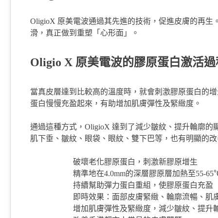
OligioX 原美電波通過其先進的技術，促進皮膚的
滑，真正做到重塑「心形面」。
Oligio X 原美電波的膠原蛋白激活
當真皮層達到比較高的溫度時，就會刺激膠原蛋白的增生。
蛋白慢慢充盈起來，有助增加肌膚彈性及緊緻度。
通過這種方式，OligioX 達到了減少皺紋、提升輪
肌下垂、皺紋、眼袋、眼紋、雙下巴等，也有明顯的改
破壞老化膠原蛋白，刺激新膠原增生
精準地在4.0mm的深層膠原層加熱至55-65
持續幫助彈力蛋白重組，使膠原蛋白充盈
即時效果：面部皮膚緊緻、輪廓流暢、肌
增加肌膚彈性及緊緻度，減少皺紋、提升