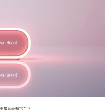
出現皺紋和下垂？