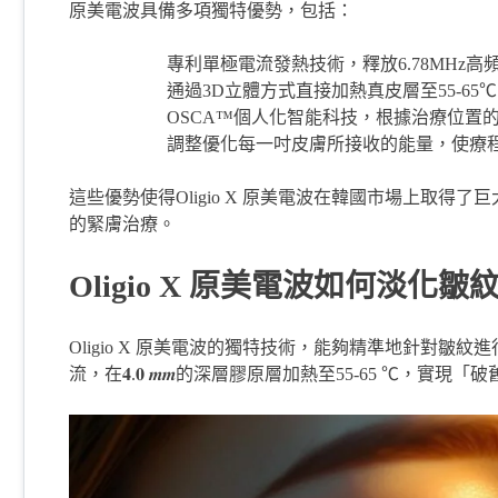
原美電波具備多項獨特優勢，包括：
專利單極電流發熱技術，釋放6.78MHz高
通過3D立體方式直接加熱真皮層至55-65℃
OSCA™個人化智能科技，根據治療位置
調整優化每一吋皮膚所接收的能量，使療
這些優勢使得Oligio X 原美電波在韓國市場上取得
的緊膚治療。
Oligio X 原美電波如何淡化皺
Oligio X 原美電波的獨特技術，能夠精準地針對皺紋
流，在𝟒.𝟎 𝒎𝒎的深層膠原層加熱至55-65 ℃，實現