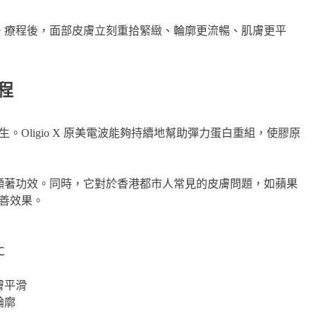
再生。療程後，面部皮膚立刻重拾緊緻、輪廓更流暢、肌膚更平
過程
Oligio X 原美電波能夠持續地幫助彈力蛋白重組，使膠原
廓的顯著功效。同時，它對於香港都市人常見的皮膚問題，如蘋果
善效果。
℃
膚平滑
輪廓