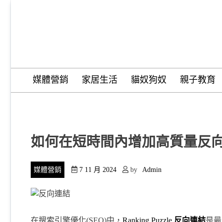
Skip
to
content
Trend Tide
媒體營銷
家居生活
貓奴狗奴
親子教育
如何在短時間內增加高質量反
媒體營銷
7 11 月 2024
by
Admin
在搜索引擎優化(SEO)中，
Ranking Puzzle
反向連結
是最