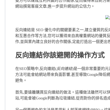
雙方可以達成互利共贏的合作關係,從而獲得來自對方
網站撰寫客座文章,進一步提升網站的公信力。
反向連結是 SEO 優化中的關鍵要素之一,建立優質
和互惠合作等方法,您可以獲得來自高權重網站的優質
作,並與業內建立良好的合作關係,定能打造出一個更出
反向連結你該避開的操作方式
在SEO策略中,反向連結(
反向連結
)是一個非常重要的元
方法可能會給網站帶來負面影響,甚至導致Google降
避免。
首先,要遠離購買反向連結的做法。這種做法雖然可以
站,可能會被Google判斷為垃圾連結,從而對你的排名造
另一個要避免的方法是濫用私人部落格網絡(PBN)。