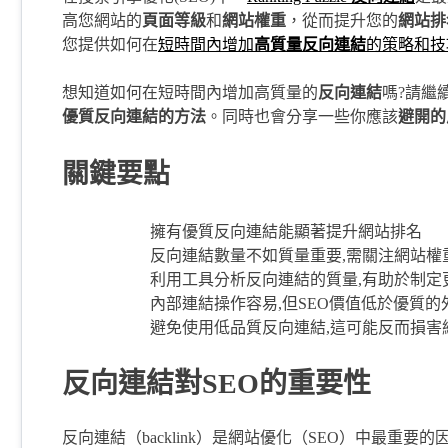
高您網站的
頁面等級
和
網站權重
，從而提升您的
網站排
您提供如何在
短時間內增加
高質量反向連結
的策略和技
想知道如何在短時間內增加高質量的
反向連結
嗎?請繼
優質反向連結的方法
。同時也會分享一些你應該
避開的
關鍵要點
擁有優質反向連結能顯著提升網站排名
反向連結數量不如質量重要,需關注網站權重、n
利用工具分析反向連結的質量,有助於制定
內部連結操作容易,但SEO價值低於優質的
避免使用低品質反向連結,這可能反而損害
反向連結對SEO的重要性
反向連結（backlink）是網站優化（SEO）中最