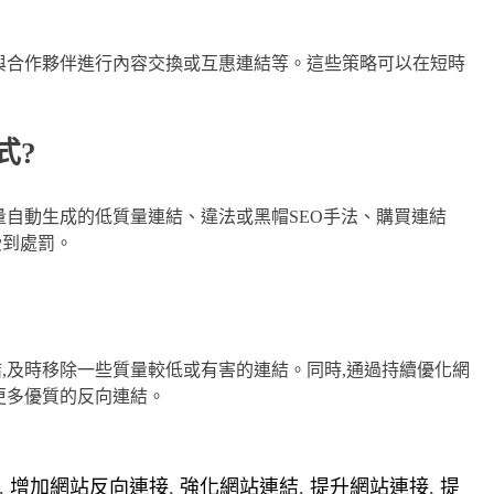
,與合作夥伴進行內容交換或互惠連結等。這些策略可以在短時
式?
量自動生成的低質量連結、違法或黑帽SEO手法、購買連結
受到處罰。
,及時移除一些質量較低或有害的連結。同時,通過持續優化網
更多優質的反向連結。
,
增加網站反向連接
,
強化網站連結
,
提升網站連接
,
提