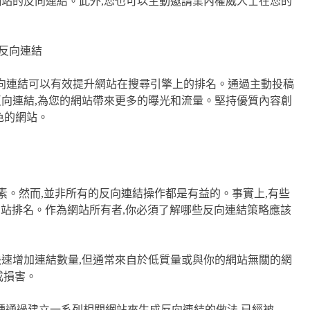
網站的反向連結。此外,您也可以主動邀請業內權威人士在您的
的反向連結可以有效提升網站在搜尋引擎上的排名。通過主動投稿
反向連結,為您的網站帶來更多的曝光和流量。堅持優質內容創
色的網站。
素。然而,並非所有的反向連結操作都是有益的。事實上,有些
低網站排名。作為網站所有者,你必須了解哪些反向連結策略應該
快速增加連結數量,但通常來自於低質量或與你的網站無關的網
成損害。
這種通過建立一系列相關網站來生成反向連結的做法,已經被