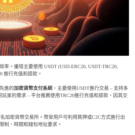
塔主要使用 USDT (USD-ERC20, USDT-TRC20,
C20 進行充值和提款。
用先進的
加密貨幣支付系統
，主要使用USDT進行交易 – 支持多
足不同玩家的需求 – 平台推薦使用TRC20進行充值和提款，因其交
安等知名加密貨幣交易所。幣安用戶可利用質押或C2C方式進行出
出金限制、時間和錢包地址要求。