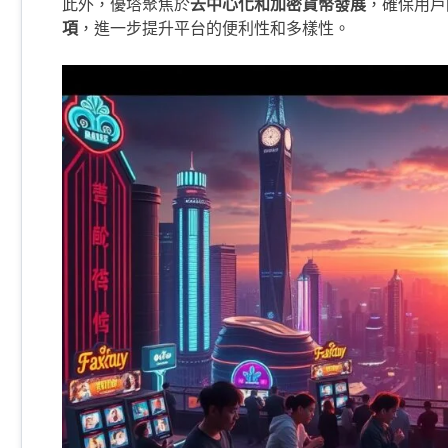
此外，優塔聚焦於
去中心化和加密貨幣發展
，確保用戶
項
，進一步提升平台的便利性和多樣性。