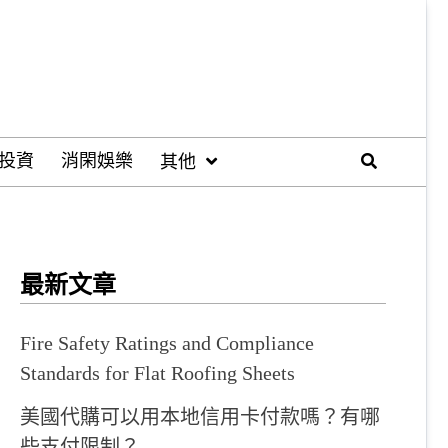
投資
消閑娛樂
其他
最新文章
Fire Safety Ratings and Compliance
Standards for Flat Roofing Sheets
美國代購可以用本地信用卡付款嗎？有哪
些支付限制？