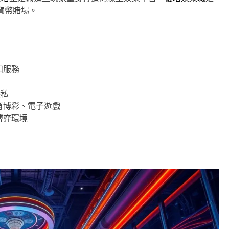
貨幣賭場。
和服務
隱私
育博彩、電子遊戲
博弈環境